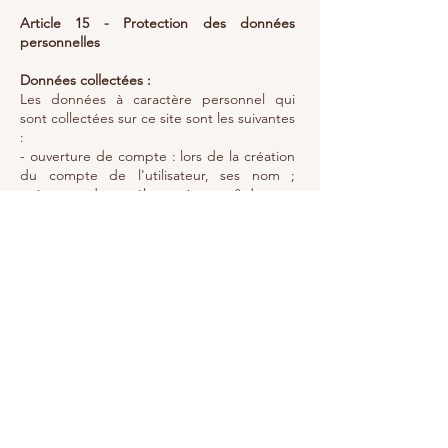
Article 15 - Protection des données
personnelles
Données collectées :
Les données à caractère personnel qui
sont collectées sur ce site sont les suivantes
:
- ouverture de compte : lors de la création
du compte de l'utilisateur, ses nom ;
prénom ; adresse électronique ; n° de
téléphone ; adresse postale ;
- connexion : lors de la connexion de
l'utilisateur au site web, celui-ci enregistre,
notamment, ses nom, prénom, données de
connexion, d'utilisation, de localisation et
ses données relatives au paiement ;
- profil : l'utilisation des prestations prévues
sur le site web permet de renseigner un
profil, pouvant comprendre une adresse
et un numéro de téléphone ;
- paiement : dans le cadre du paiement
des produits et prestations proposés sur le
site web, celui-ci enregistre des données